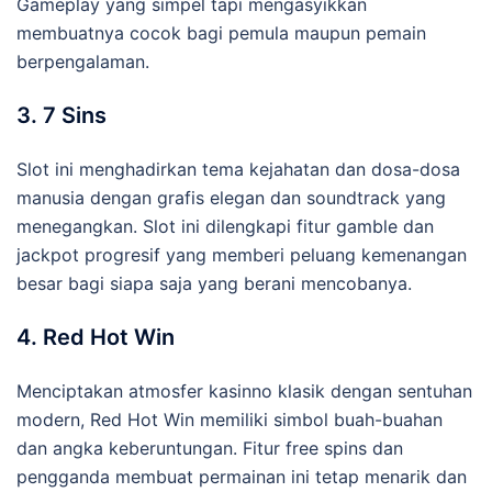
Gameplay yang simpel tapi mengasyikkan
membuatnya cocok bagi pemula maupun pemain
berpengalaman.
3. 7 Sins
Slot ini menghadirkan tema kejahatan dan dosa-dosa
manusia dengan grafis elegan dan soundtrack yang
menegangkan. Slot ini dilengkapi fitur gamble dan
jackpot progresif yang memberi peluang kemenangan
besar bagi siapa saja yang berani mencobanya.
4. Red Hot Win
Menciptakan atmosfer kasinno klasik dengan sentuhan
modern, Red Hot Win memiliki simbol buah-buahan
dan angka keberuntungan. Fitur free spins dan
pengganda membuat permainan ini tetap menarik dan