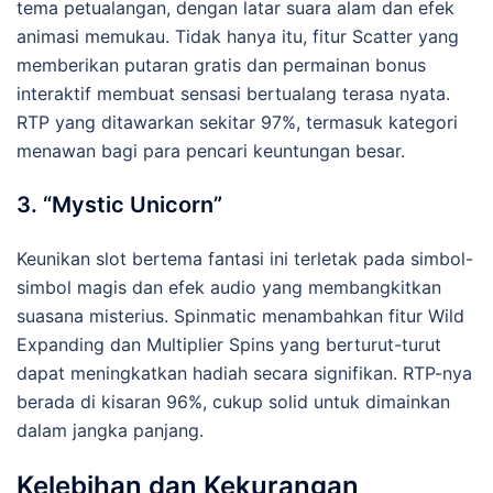
tema petualangan, dengan latar suara alam dan efek
animasi memukau. Tidak hanya itu, fitur Scatter yang
memberikan putaran gratis dan permainan bonus
interaktif membuat sensasi bertualang terasa nyata.
RTP yang ditawarkan sekitar 97%, termasuk kategori
menawan bagi para pencari keuntungan besar.
3. “Mystic Unicorn”
Keunikan slot bertema fantasi ini terletak pada simbol-
simbol magis dan efek audio yang membangkitkan
suasana misterius. Spinmatic menambahkan fitur Wild
Expanding dan Multiplier Spins yang berturut-turut
dapat meningkatkan hadiah secara signifikan. RTP-nya
berada di kisaran 96%, cukup solid untuk dimainkan
dalam jangka panjang.
Kelebihan dan Kekurangan