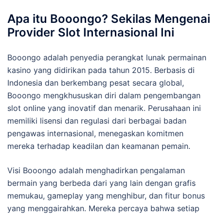
Apa itu Booongo? Sekilas Mengenai
Provider Slot Internasional Ini
Booongo adalah penyedia perangkat lunak permainan
kasino yang didirikan pada tahun 2015. Berbasis di
Indonesia dan berkembang pesat secara global,
Booongo mengkhususkan diri dalam pengembangan
slot online yang inovatif dan menarik. Perusahaan ini
memiliki lisensi dan regulasi dari berbagai badan
pengawas internasional, menegaskan komitmen
mereka terhadap keadilan dan keamanan pemain.
Visi Booongo adalah menghadirkan pengalaman
bermain yang berbeda dari yang lain dengan grafis
memukau, gameplay yang menghibur, dan fitur bonus
yang menggairahkan. Mereka percaya bahwa setiap