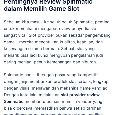
Pentingnya Review Spinmatic
dalam Memilih Game Slot
Sebelum kita masuk ke seluk-beluk Spinmatic, penting
untuk memahami mengapa review penyedia slot
sangat vital. Slot provider bukan sekadar pengembang
game – mereka menentukan kualitas, keadilan, dan
kesenangan selama bermain. Sebuah slot yang
menarik bisa jadi kunci mengubah pengalaman judi
daring menjadi penuh kemenangan dan hiburan.
Spinmatic hadir di tengah pasar yang kompetitif
dengan janji memberikan produk slot terbaik, lengkap
dengan visual menawan dan mekanika game yang adil.
Dengan kata lain, melakukan
slot provider review
Spinmatic
membantu pemain memilih vendor yang
bisa dipercaya, memastikan bahwa setiap taruhan
yang dipasang bekerja penuh potensi dan keadilan.