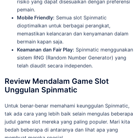
risiko yang dapat disesuaikan dengan preferensi
pemain.
Mobile Friendly:
Semua slot Spinmatic
dioptimalkan untuk berbagai perangkat,
memastikan kelancaran dan kenyamanan dalam
bermain kapan saja.
Keamanan dan Fair Play:
Spinmatic menggunakan
sistem RNG (Random Number Generator) yang
telah diaudit secara independen.
Review Mendalam Game Slot
Unggulan Spinmatic
Untuk benar-benar memahami keunggulan Spinmatic,
tak ada cara yang lebih baik selain mengulas beberapa
judul game slot mereka yang paling populer. Mari kita
bedah beberapa di antaranya dan lihat apa yang
membuat mereka spesial.