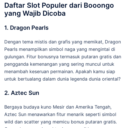
Daftar Slot Populer dari Booongo
yang Wajib Dicoba
1. Dragon Pearls
Dengan tema mistis dan grafis yang memikat, Dragon
Pearls menampilkan simbol naga yang mengintai di
gulungan. Fitur bonusnya termasuk putaran gratis dan
pengganda kemenangan yang sering muncul untuk
menambah keseruan permainan. Apakah kamu siap
untuk bertualang dalam dunia legenda dunia oriental?
2. Aztec Sun
Bergaya budaya kuno Mesir dan Amerika Tengah,
Aztec Sun menawarkan fitur menarik seperti simbol
wild dan scatter yang memicu bonus putaran gratis.