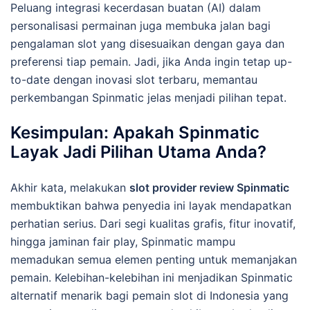
Peluang integrasi kecerdasan buatan (AI) dalam
personalisasi permainan juga membuka jalan bagi
pengalaman slot yang disesuaikan dengan gaya dan
preferensi tiap pemain. Jadi, jika Anda ingin tetap up-
to-date dengan inovasi slot terbaru, memantau
perkembangan Spinmatic jelas menjadi pilihan tepat.
Kesimpulan: Apakah Spinmatic
Layak Jadi Pilihan Utama Anda?
Akhir kata, melakukan
slot provider review Spinmatic
membuktikan bahwa penyedia ini layak mendapatkan
perhatian serius. Dari segi kualitas grafis, fitur inovatif,
hingga jaminan fair play, Spinmatic mampu
memadukan semua elemen penting untuk memanjakan
pemain. Kelebihan-kelebihan ini menjadikan Spinmatic
alternatif menarik bagi pemain slot di Indonesia yang