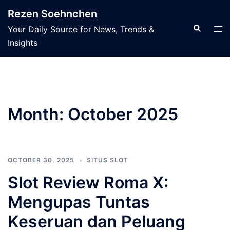
Skip
Rezen Soehnchen
to
Search
Tog
Your Daily Source for News, Trends &
content
men
Insights
Month:
October 2025
OCTOBER 30, 2025
SITUS SLOT
Slot Review Roma X:
Mengupas Tuntas
Keseruan dan Peluang