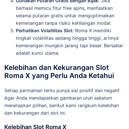
Gunakan Putaran Gratis dengan Bijak:
Jika
berhasil memicu fitur free spins, manfaatkan
selama putaran gratis untuk mengoptimalkan
kemenangan tanpa risiko kehilangan modal.
Perhatikan Volatilitas Slot:
Roma X memiliki
tingkat volatilitas sedang hingga tinggi, artinya
kemenangan mungkin jarang tapi besar. Bersabar
adalah kunci utama.
Kelebihan dan Kekurangan Slot
Roma X yang Perlu Anda Ketahui
Setiap permainan tentu punya sisi positif dan negatif.
Agar Anda mendapatkan gambaran utuh sebelum
menetapkan pilihan, berikut kami rangkum kelebihan
dan kekurangan dari slot ini.
Kelebihan Slot Roma X