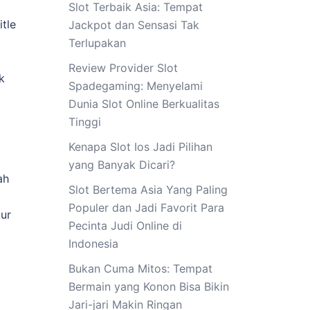
Slot Terbaik Asia: Tempat
tle
Jackpot dan Sensasi Tak
Terlupakan
Review Provider Slot
k
Spadegaming: Menyelami
Dunia Slot Online Berkualitas
Tinggi
Kenapa Slot Ios Jadi Pilihan
yang Banyak Dicari?
ah
Slot Bertema Asia Yang Paling
Populer dan Jadi Favorit Para
tur
Pecinta Judi Online di
Indonesia
Bukan Cuma Mitos: Tempat
Bermain yang Konon Bisa Bikin
Jari-jari Makin Ringan