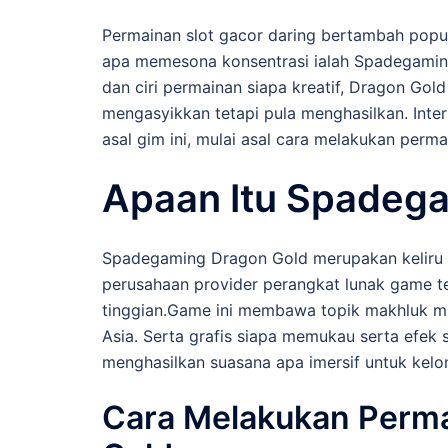
Permainan slot gacor daring bertambah popule
apa memesona konsentrasi ialah Spadegaming
dan ciri permainan siapa kreatif, Dragon Go
mengasyikkan tetapi pula menghasilkan. Inter
asal gim ini, mulai asal cara melakukan permai
Apaan Itu Spadeg
Spadegaming Dragon Gold merupakan keliru 
perusahaan provider perangkat lunak game te
tinggian.Game ini membawa topik makhluk mito
Asia. Serta grafis siapa memukau serta efek
menghasilkan suasana apa imersif untuk kel
Cara Melakukan Perm