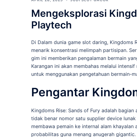
Mengeksplorasi Kingd
Playtech
Di Dalam dunia game slot daring, Kingdoms Ri
menarik konsentrasi melimpah partisipan. Ser
gim ini memberikan pengalaman bermain yan
Karangan ini akan membahas melalui intensif 
untuk menggunakan pengetahuan bermain-m
Pengantar Kingdom
Kingdoms Rise: Sands of Fury adalah bagian
tidak benar nomor satu supplier device lunak 
membawa pemain ke internal alam khayalan a
probabilitas guna menang anugerah gigantic.