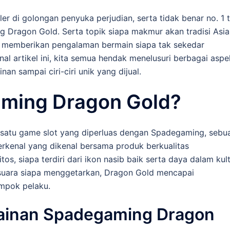
r di golongan penyuka perjudian, serta tidak benar no. 1 ti
 Dragon Gold. Serta topik siapa makmur akan tradisi Asia
ld memberikan pengalaman bermain siapa tak sekedar
nal artikel ini, kita semua hendak menelusuri berbagai aspe
nan sampai ciri-ciri unik yang dijual.
aming Dragon Gold?
satu game slot yang diperluas dengan Spadegaming, sebu
rkenal yang dikenal bersama produk berkualitas
s, siapa terdiri dari ikon nasib baik serta daya dalam kul
 suara siapa menggetarkan, Dragon Gold mencapai
ompok pelaku.
ainan Spadegaming Dragon