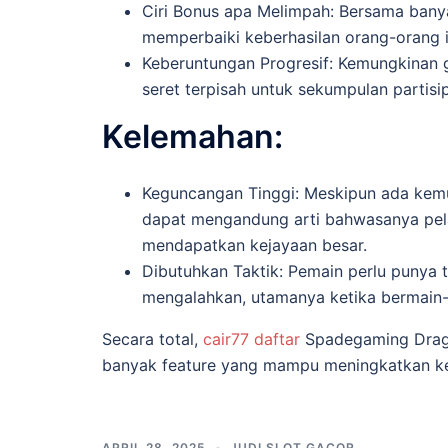
Ciri Bonus apa Melimpah: Bersama banya
memperbaiki keberhasilan orang-orang i
Keberuntungan Progresif: Kemungkinan 
seret terpisah untuk sekumpulan partisi
Kelemahan:
Keguncangan Tinggi: Meskipun ada kemun
dapat mengandung arti bahwasanya pela
mendapatkan kejayaan besar.
Dibutuhkan Taktik: Pemain perlu punya 
mengalahkan, utamanya ketika bermain-
Secara total,
cair77 daftar
Spadegaming Drago
banyak feature yang mampu meningkatkan ke
APRIL 28, 2025
JUDI SLOT GACOR