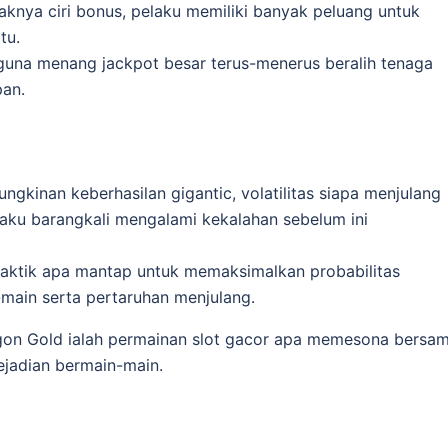
knya ciri bonus, pelaku memiliki banyak peluang untuk
tu.
guna menang jackpot besar terus-menerus beralih tenaga
pan.
gkinan keberhasilan gigantic, volatilitas siapa menjulang
ku barangkali mengalami kekalahan sebelum ini
taktik apa mantap untuk memaksimalkan probabilitas
main serta pertaruhan menjulang.
n Gold ialah permainan slot gacor apa memesona bersa
jadian bermain-main.