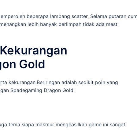
a memperoleh beberapa lambang scatter. Selama putaran cu
menangkan lebih banyak berlimpah tidak ada mesti
 Kekurangan
on Gold
rta kekurangan.Beriringan adalah sedikit poin yang
ngan Spadegaming Dragon Gold:
uga tema siapa makmur menghasilkan game ini sangat