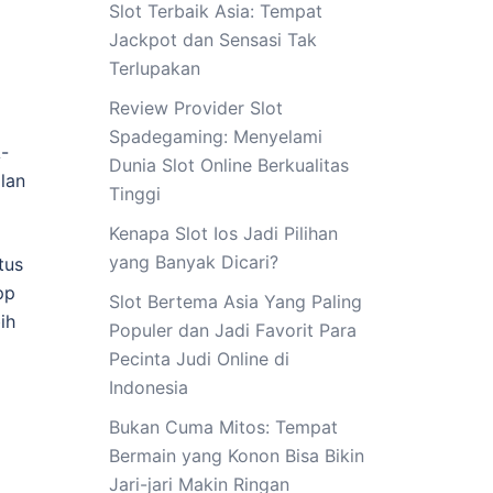
Slot Terbaik Asia: Tempat
Jackpot dan Sensasi Tak
Terlupakan
Review Provider Slot
Spadegaming: Menyelami
A-
Dunia Slot Online Berkualitas
alan
Tinggi
Kenapa Slot Ios Jadi Pilihan
yang Banyak Dicari?
tus
pp
Slot Bertema Asia Yang Paling
ih
Populer dan Jadi Favorit Para
Pecinta Judi Online di
Indonesia
Bukan Cuma Mitos: Tempat
Bermain yang Konon Bisa Bikin
Jari-jari Makin Ringan