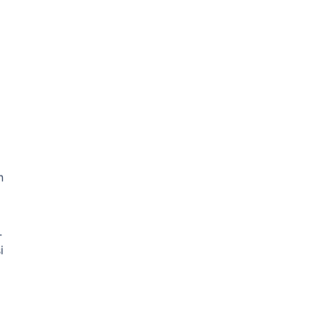
n
.
i