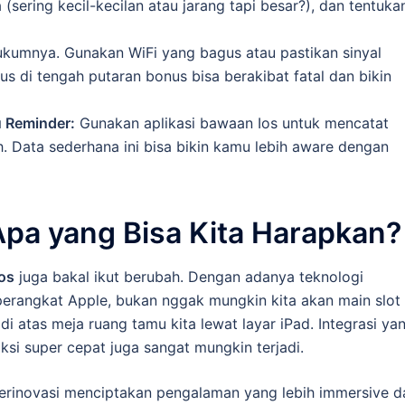
 (sering kecil-kecilan atau jarang tapi besar?), dan tentuka
hukumnya. Gunakan WiFi yang bagus atau pastikan sinyal
s di tengah putaran bonus bisa berakibat fatal dan bikin
u Reminder:
Gunakan aplikasi bawaan Ios untuk mencatat
. Data sederhana ini bisa bikin kamu lebih aware dengan
Apa yang Bisa Kita Harapkan?
Ios
juga bakal ikut berubah. Dengan adanya teknologi
perangkat Apple, bukan nggak mungkin kita akan main slot 
i atas meja ruang tamu kita lewat layar iPad. Integrasi ya
ksi super cepat juga sangat mungkin terjadi.
berinovasi menciptakan pengalaman yang lebih immersive d