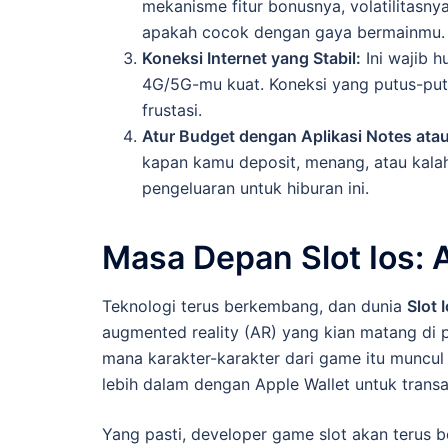
mekanisme fitur bonusnya, volatilitasnya
apakah cocok dengan gaya bermainmu.
Koneksi Internet yang Stabil:
Ini wajib 
4G/5G-mu kuat. Koneksi yang putus-putu
frustasi.
Atur Budget dengan Aplikasi Notes ata
kapan kamu deposit, menang, atau kalah
pengeluaran untuk hiburan ini.
Masa Depan Slot Ios: 
Teknologi terus berkembang, dan dunia
Slot 
augmented reality (AR) yang kian matang di 
mana karakter-karakter dari game itu muncul d
lebih dalam dengan Apple Wallet untuk transa
Yang pasti, developer game slot akan terus 