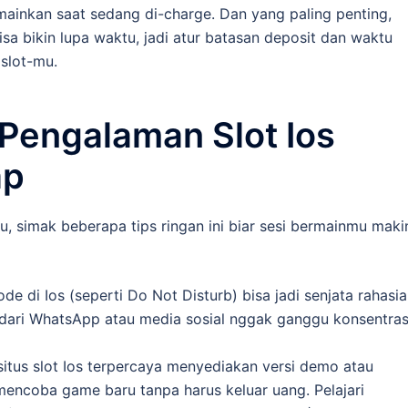
mainkan saat sedang di-charge. Dan yang paling penting,
sa bikin lupa waktu, jadi atur batasan deposit dan waktu
slot-mu.
 Pengalaman Slot Ios
ap
, simak beberapa tips ringan ini biar sesi bermainmu maki
de di Ios (seperti Do Not Disturb) bisa jadi senjata rahasia
i dari WhatsApp atau media sosial nggak ganggu konsentras
tus slot Ios terpercaya menyediakan versi demo atau
mencoba game baru tanpa harus keluar uang. Pelajari