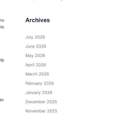
Archives
mu
ia.
July 2026
June 2026
May 2026
ng.
April 2026
March 2026
February 2026
January 2026
an
December 2025
November 2025