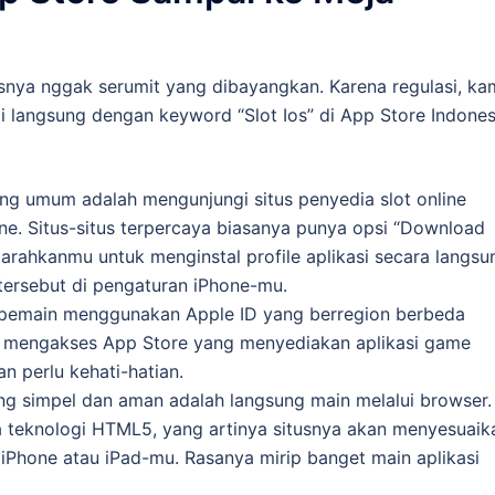
snya nggak serumit yang dibayangkan. Karena regulasi, ka
i langsung dengan keyword “Slot Ios” di App Store Indones
ng umum adalah mengunjungi situs penyedia slot online
one. Situs-situs terpercaya biasanya punya opsi “Download
arahkanmu untuk menginstal profile aplikasi secara langsu
ersebut di pengaturan iPhone-mu.
pemain menggunakan Apple ID yang berregion berbeda
uk mengakses App Store yang menyediakan aplikasi game
an perlu kehati-hatian.
ng simpel dan aman adalah langsung main melalui browser.
a teknologi HTML5, yang artinya situsnya akan menyesuaik
iPhone atau iPad-mu. Rasanya mirip banget main aplikasi