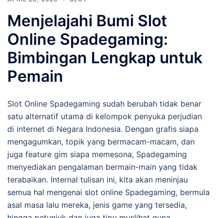
Menjelajahi Bumi Slot
Online Spadegaming:
Bimbingan Lengkap untuk
Pemain
Slot Online Spadegaming sudah berubah tidak benar
satu alternatif utama di kelompok penyuka perjudian
di internet di Negara Indonesia. Dengan grafis siapa
mengagumkan, topik yang bermacam-macam, dan
juga feature gim siapa memesona, Spadegaming
menyediakan pengalaman bermain-main yang tidak
terabaikan. Internal tulisan ini, kita akan meninjau
semua hal mengenai slot online Spadegaming, bermula
asal masa lalu mereka, jenis game yang tersedia,
hingga petunjuk dan juga tipu muslihat guna