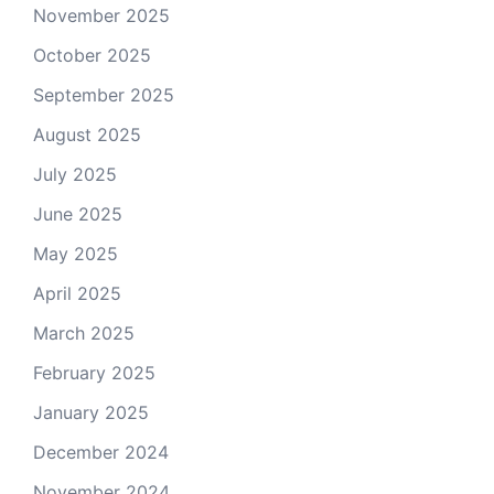
November 2025
October 2025
September 2025
August 2025
July 2025
June 2025
May 2025
April 2025
March 2025
February 2025
January 2025
December 2024
November 2024