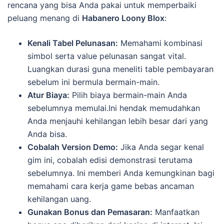
rencana yang bisa Anda pakai untuk memperbaiki
peluang menang di
Habanero Loony Blox
:
Kenali Tabel Pelunasan:
Memahami kombinasi
simbol serta value pelunasan sangat vital.
Luangkan durasi guna meneliti table pembayaran
sebelum ini bermula bermain-main.
Atur Biaya:
Pilih biaya bermain-main Anda
sebelumnya memulai.Ini hendak memudahkan
Anda menjauhi kehilangan lebih besar dari yang
Anda bisa.
Cobalah Version Demo:
Jika Anda segar kenal
gim ini, cobalah edisi demonstrasi terutama
sebelumnya. Ini memberi Anda kemungkinan bagi
memahami cara kerja game bebas ancaman
kehilangan uang.
Gunakan Bonus dan Pemasaran:
Manfaatkan