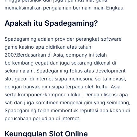
memaksimalkan pengalaman bermain-main Engkau.
Apakah itu Spadegaming?
Spadegaming adalah provider perangkat software
game kasino apa didirikan atas tahun
2007.Berdasarkan di Asia, company ini telah
berkembang cepat dan juga sekarang dikenal di
seluruh alam. Spadegaming fokus atas development
slot gacor di internet siapa memesona serta inovasi,
dengan banyak gim siapa terpacu oleh kultur Asia
serta komponen-komponen lokal. Dengan lisensi apa
sah dan juga komitmen mengenai gim yang seimbang,
Spadegaming telah membentuk reputasi apa kokoh di
perusahaan perjudian di internet.
Keunggulan Slot Online