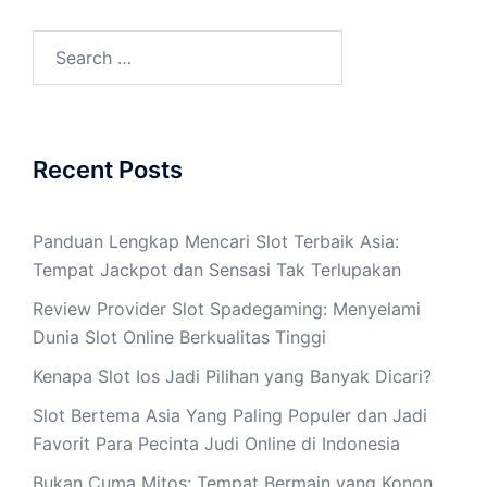
Search
for:
Recent Posts
Panduan Lengkap Mencari Slot Terbaik Asia:
Tempat Jackpot dan Sensasi Tak Terlupakan
Review Provider Slot Spadegaming: Menyelami
Dunia Slot Online Berkualitas Tinggi
Kenapa Slot Ios Jadi Pilihan yang Banyak Dicari?
Slot Bertema Asia Yang Paling Populer dan Jadi
Favorit Para Pecinta Judi Online di Indonesia
Bukan Cuma Mitos: Tempat Bermain yang Konon