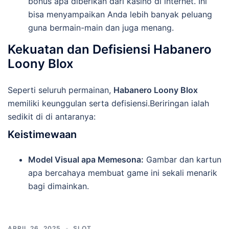
bonus apa diberikan dari kasino di internet. Ini
bisa menyampaikan Anda lebih banyak peluang
guna bermain-main dan juga menang.
Kekuatan dan Defisiensi Habanero
Loony Blox
Seperti seluruh permainan,
Habanero Loony Blox
memiliki keunggulan serta defisiensi.Beriringan ialah
sedikit di di antaranya:
Keistimewaan
Model Visual apa Memesona:
Gambar dan kartun
apa bercahaya membuat game ini sekali menarik
bagi dimainkan.
APRIL 26, 2025
SLOT