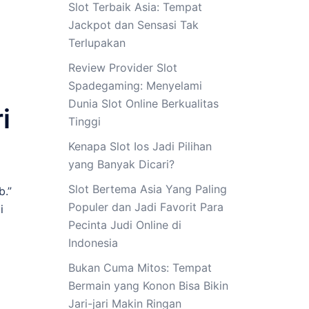
Slot Terbaik Asia: Tempat
Jackpot dan Sensasi Tak
Terlupakan
Review Provider Slot
Spadegaming: Menyelami
Dunia Slot Online Berkualitas
i
Tinggi
Kenapa Slot Ios Jadi Pilihan
yang Banyak Dicari?
Slot Bertema Asia Yang Paling
b.”
Populer dan Jadi Favorit Para
i
Pecinta Judi Online di
Indonesia
Bukan Cuma Mitos: Tempat
Bermain yang Konon Bisa Bikin
Jari-jari Makin Ringan