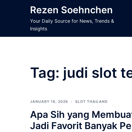
Skip
Rezen Soehnchen
to
content
Your Daily Source for News, Trends &
Insights
Tag:
judi slot 
JANUARY 18, 2026
SLOT THAILAND
Apa Sih yang Membuat
Jadi Favorit Banyak P