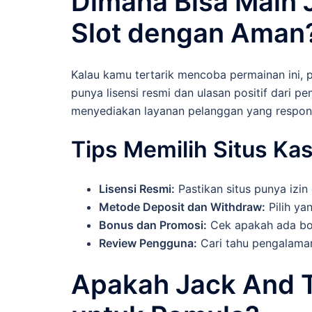
Dimana Bisa Main 
Slot dengan Aman
Kalau kamu tertarik mencoba permainan ini, pa
punya lisensi resmi dan ulasan positif dari pem
menyediakan layanan pelanggan yang respon
Tips Memilih Situs Kas
Lisensi Resmi:
Pastikan situs punya izin 
Metode Deposit dan Withdraw:
Pilih ya
Bonus dan Promosi:
Cek apakah ada bo
Review Pengguna:
Cari tahu pengalaman
Apakah Jack And T