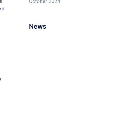
al
October 2024
ka
News
u