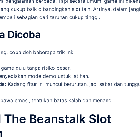
nya pengalaman berbeda. Tapi secara umum, game ini diken
yang cukup baik dibandingkan slot lain. Artinya, dalam jang
bali sebagian dari taruhan cukup tinggi.
sa Dicoba
g, coba deh beberapa trik ini:
 game dulu tanpa risiko besar.
enyediakan mode demo untuk latihan.
ds:
Kadang fitur ini muncul berurutan, jadi sabar dan tungg
bawa emosi, tentukan batas kalah dan menang.
 The Beanstalk Slot
n