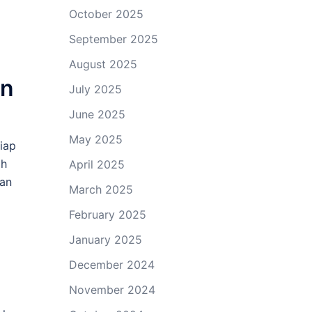
October 2025
September 2025
August 2025
an
July 2025
June 2025
May 2025
iap
ah
April 2025
kan
March 2025
February 2025
January 2025
December 2024
November 2024