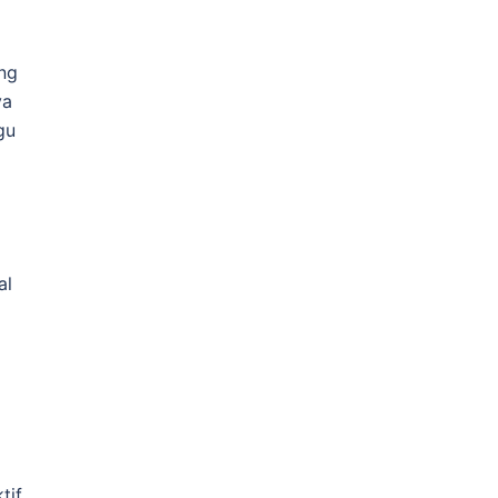
ng
va
gu
al
if.