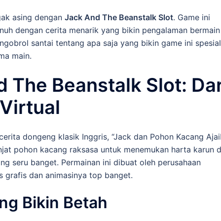
ggak asing dengan
Jack And The Beanstalk Slot
. Game ini
enuh dengan cerita menarik yang bikin pengalaman bermain
l ngobrol santai tentang apa saja yang bikin game ini spesial
ma main.
 The Beanstalk Slot: Dar
Virtual
 cerita dongeng klasik Inggris, “Jack dan Pohon Kacang Ajai
jat pohon kacang raksasa untuk menemukan harta karun d
ang seru banget. Permainan ini dibuat oleh perusahaan
 grafis dan animasinya top banget.
ng Bikin Betah