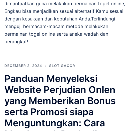
dimanfaatkan guna melakukan permainan togel online,
Engkau bisa menjadikan sesuai alternatif Kamu sesuai
dengan kesukaan dan kebutuhan Anda.Terlindungi
menguji bermacam-macam metode melakukan
permainan togel online serta aneka wadah dan
perangkat!
DECEMBER 2, 2024
SLOT GACOR
Panduan Menyeleksi
Website Perjudian Onlen
yang Memberikan Bonus
serta Promosi siapa
Menguntungkan: Cara