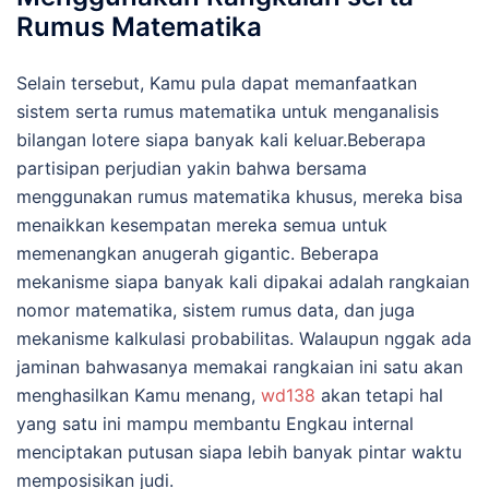
Rumus Matematika
Selain tersebut, Kamu pula dapat memanfaatkan
sistem serta rumus matematika untuk menganalisis
bilangan lotere siapa banyak kali keluar.Beberapa
partisipan perjudian yakin bahwa bersama
menggunakan rumus matematika khusus, mereka bisa
menaikkan kesempatan mereka semua untuk
memenangkan anugerah gigantic. Beberapa
mekanisme siapa banyak kali dipakai adalah rangkaian
nomor matematika, sistem rumus data, dan juga
mekanisme kalkulasi probabilitas. Walaupun nggak ada
jaminan bahwasanya memakai rangkaian ini satu akan
menghasilkan Kamu menang,
wd138
akan tetapi hal
yang satu ini mampu membantu Engkau internal
menciptakan putusan siapa lebih banyak pintar waktu
memposisikan judi.