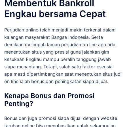
Membentuk Bankroll
Engkau bersama Cepat
Perjudian online telah menjadi makin terkenal dalam
kalangan masyarakat Bangsa Indonesia. Serta
demikian melimpah laman perjudian on line apa ada,
menentukan situs yang presisi guna jalankan gim
kesukaan Engkau mampu beralih tanggung jawab
siapa menantang. Tetapi, salah satu faktor esensial
apa mesti dipertimbangkan saat menentukan situs judi
on line ialah bonus dan peningkatan siapa dijual.
Kenapa Bonus dan Promosi
Penting?
Bonus dan juga promosi siapa dijual dengan website
taruhan online bisa menghasilkan untuk sekumpulan