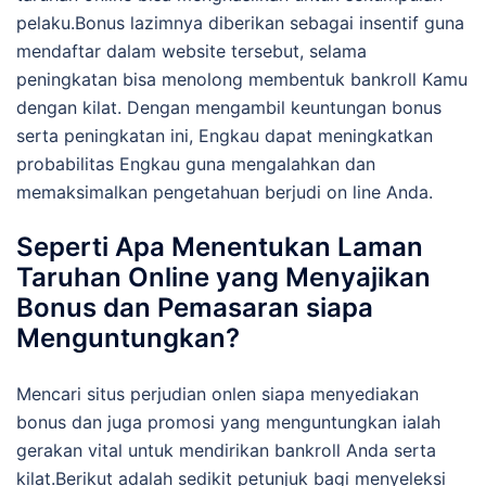
pelaku.Bonus lazimnya diberikan sebagai insentif guna
mendaftar dalam website tersebut, selama
peningkatan bisa menolong membentuk bankroll Kamu
dengan kilat. Dengan mengambil keuntungan bonus
serta peningkatan ini, Engkau dapat meningkatkan
probabilitas Engkau guna mengalahkan dan
memaksimalkan pengetahuan berjudi on line Anda.
Seperti Apa Menentukan Laman
Taruhan Online yang Menyajikan
Bonus dan Pemasaran siapa
Menguntungkan?
Mencari situs perjudian onlen siapa menyediakan
bonus dan juga promosi yang menguntungkan ialah
gerakan vital untuk mendirikan bankroll Anda serta
kilat.Berikut adalah sedikit petunjuk bagi menyeleksi