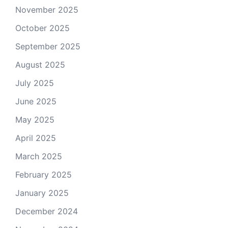
November 2025
October 2025
September 2025
August 2025
July 2025
June 2025
May 2025
April 2025
March 2025
February 2025
January 2025
December 2024