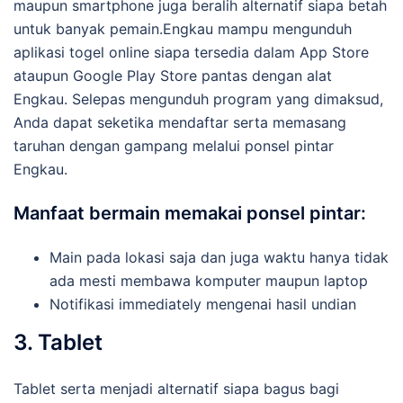
maupun smartphone juga beralih alternatif siapa betah
untuk banyak pemain.Engkau mampu mengunduh
aplikasi togel online siapa tersedia dalam App Store
ataupun Google Play Store pantas dengan alat
Engkau. Selepas mengunduh program yang dimaksud,
Anda dapat seketika mendaftar serta memasang
taruhan dengan gampang melalui ponsel pintar
Engkau.
Manfaat bermain memakai ponsel pintar:
Main pada lokasi saja dan juga waktu hanya tidak
ada mesti membawa komputer maupun laptop
Notifikasi immediately mengenai hasil undian
3. Tablet
Tablet serta menjadi alternatif siapa bagus bagi