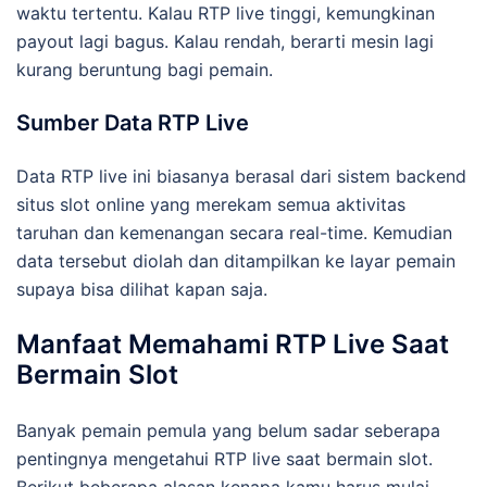
waktu tertentu. Kalau RTP live tinggi, kemungkinan
payout lagi bagus. Kalau rendah, berarti mesin lagi
kurang beruntung bagi pemain.
Sumber Data RTP Live
Data RTP live ini biasanya berasal dari sistem backend
situs slot online yang merekam semua aktivitas
taruhan dan kemenangan secara real-time. Kemudian
data tersebut diolah dan ditampilkan ke layar pemain
supaya bisa dilihat kapan saja.
Manfaat Memahami RTP Live Saat
Bermain Slot
Banyak pemain pemula yang belum sadar seberapa
pentingnya mengetahui RTP live saat bermain slot.