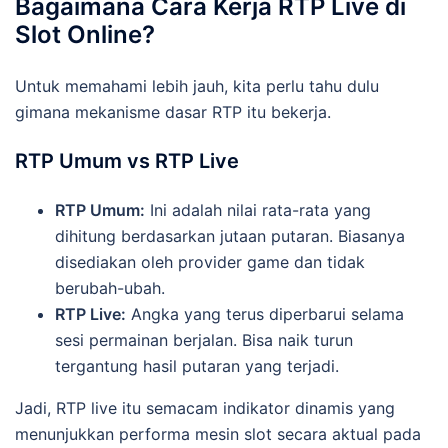
Bagaimana Cara Kerja RTP Live di
Slot Online?
Untuk memahami lebih jauh, kita perlu tahu dulu
gimana mekanisme dasar RTP itu bekerja.
RTP Umum vs RTP Live
RTP Umum:
Ini adalah nilai rata-rata yang
dihitung berdasarkan jutaan putaran. Biasanya
disediakan oleh provider game dan tidak
berubah-ubah.
RTP Live:
Angka yang terus diperbarui selama
sesi permainan berjalan. Bisa naik turun
tergantung hasil putaran yang terjadi.
Jadi, RTP live itu semacam indikator dinamis yang
menunjukkan performa mesin slot secara aktual pada