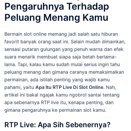
Pengaruhnya Terhadap
Peluang Menang Kamu
Bermain slot online memang jadi salah satu hiburan
favorit banyak orang saat ini. Selain mudah dimainkan,
sensasi putaran gulungan yang penuh warna dan efek
suara menarik membuat siapa saja betah berlama-
lama. Tapi, kalau kamu sudah mulai serius ingin tahu
peluang menang dan gimana caranya memaksimalkan
permainan, ada istilah penting yang wajib kamu
pahami, yaitu
Apa Itu RTP Live Di Slot Online
. Nah,
artikel ini bakal ngajak kamu ngobrol santai tentang
apa sebenarnya RTP live itu, kenapa penting, dan
gimana pengaruhnya ke permainan slot kamu.
RTP Live: Apa Sih Sebenernya?