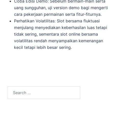
Coba Edisi Demo: Sebelum bermain-main serta
uang sungguhan, uji version demo bagi mengerti
cara pekerjaan permainan serta fitur-fiturnya.
Perhatikan Volatilitas: Slot bersama fluktuasi
menjulang menyediakan keberhasilan luas tetapi
tidak sering, sementara slot online bersama
volatilitas rendah menyampaikan kemenangan
kecil tetapi lebih besar sering.
Search
for: