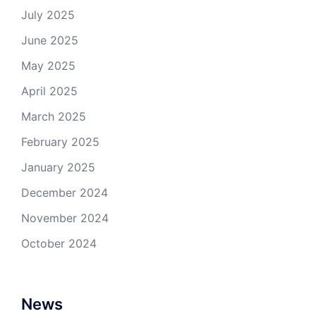
July 2025
June 2025
May 2025
April 2025
March 2025
February 2025
January 2025
December 2024
November 2024
October 2024
News