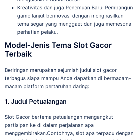
Kreativitas dan juga Penemuan Baru: Pembangun
game lanjut berinovasi dengan menghasilkan
tema segar yang menggaet dan juga memesona
perhatian pelaku.
Model-Jenis Tema Slot Gacor
Terbaik
Beriringan merupakan sejumlah judul slot gacor
terbagus siapa mampu Anda dapatkan di bermacam-
macam platform pertaruhan daring:
1. Judul Petualangan
Slot Gacor bertema petualangan mengangkut
partisipan ke di dalam perjalanan apa
menggembirakan.Contohnya, slot apa terpacu dengan