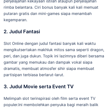
penjelajahan kekayaan istilah ataupun penjelajahan
rimba belantara. Ciri bonus banyak kali kali memuat
putaran gratis dan mini-games siapa menambah
kegemparan.
2. Judul Fantasi
Slot Online dengan judul fantasi banyak kali waktu
mengikutsertakan makhluk mitos sama seperti dragon,
peri, dan juga dukun. Topik ini lazimnya diberi bersama
gambar yang memukau dan dampak vokal siapa
dramatis, membuat atmosfer sihir siapa membuat
partisipan terbiasa berlarut-larut.
3. Judul Movie serta Event TV
Melimpah slot terinspirasi oleh film serta event TV
populer.Ini membolehkan penyuka bagi meraih balik