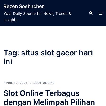
Skip
Rezen Soehnchen
to
Search
Tog
Your Daily Source for News, Trends &
content
men
Insights
Tag:
situs slot gacor hari
ini
APRIL 12, 2025
SLOT ONLINE
Slot Online Terbagus
dengan Melimpah Pilihan