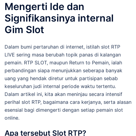
Mengerti Ide dan
Signifikansinya internal
Gim Slot
Dalam bumi pertaruhan di internet, istilah slot RTP
LIVE sering masa berubah topik panas di kalangan
pemain. RTP SLOT, maupun Return to Pemain, ialah
perbandingan siapa menunjukkan seberapa banyak
uang yang hendak diretur untuk partisipan sebab
keseluruhan judi internal periode waktu tertentu.
Dalam artikel ini, kita akan meninjau secara intensif
perihal slot RTP, bagaimana cara kerjanya, serta alasan
esensial bagi dimengerti dengan setiap pemain slot
online.
Apa tersebut Slot RTP?