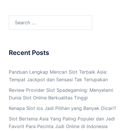
Search
for:
Recent Posts
Panduan Lengkap Mencari Slot Terbaik Asia:
Tempat Jackpot dan Sensasi Tak Terlupakan
Review Provider Slot Spadegaming: Menyelami
Dunia Slot Online Berkualitas Tinggi
Kenapa Slot Ios Jadi Pilihan yang Banyak Dicari?
Slot Bertema Asia Yang Paling Populer dan Jadi
Favorit Para Pecinta Judi Online di Indonesia