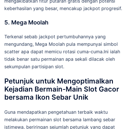
mengakibatkan fitur putaran gratis dengan potensi
keberhasilan yang besar, mencakup jackpot progresif.
5. Mega Moolah
Terkenal sebab jackpot pertumbuhannya yang
mengundang, Mega Moolah pula mempunyai simbol
scatter apa dapat memicu rotasi cuma-cuma.Ini ialah
tidak benar satu permainan apa sekali dilacak oleh
sekumpulan partisipan slot.
Petunjuk untuk Mengoptimalkan
Kejadian Bermain-Main Slot Gacor
bersama Ikon Sebar Unik
Guna mendapatkan pengetahuan terbaik waktu
melakukan permainan slot bersama lambang sebar
istimewa, beriringan sejumlah petunjuk yang dapat