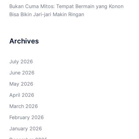
Bukan Cuma Mitos: Tempat Bermain yang Konon
Bisa Bikin Jari-jari Makin Ringan
Archives
July 2026
June 2026
May 2026
April 2026
March 2026
February 2026
January 2026