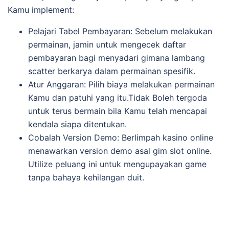
Kamu implement:
Pelajari Tabel Pembayaran: Sebelum melakukan
permainan, jamin untuk mengecek daftar
pembayaran bagi menyadari gimana lambang
scatter berkarya dalam permainan spesifik.
Atur Anggaran: Pilih biaya melakukan permainan
Kamu dan patuhi yang itu.Tidak Boleh tergoda
untuk terus bermain bila Kamu telah mencapai
kendala siapa ditentukan.
Cobalah Version Demo: Berlimpah kasino online
menawarkan version demo asal gim slot online.
Utilize peluang ini untuk mengupayakan game
tanpa bahaya kehilangan duit.