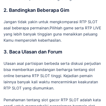
2. Bandingkan Beberapa Gim
Jangan tidak yakin untuk mengkomparasi RTP SLOT
asal beberapa permainan.Pilihlah game serta RTP LIVE
yang lebih banyak tinggian guna menaikkan peluang
Kamu memperoleh keberhasilan.
3. Baca Ulasan dan Forum
Ulasan asal partisipan berbeda serta diskusi perjudian
bisa memberikan pandangan berharga tentang slot
online bersama RTP SLOT tinggi. Kejadian pemain
lainnya banyak kali waktu mencerminkan keakuratan
RTP SLOT yang diumumkan.
Pemahaman tentang slot gacor RTP SLOT adalah kata