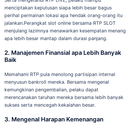
Serta mengetahui RTP LIVE, pelaku mampu
menciptakan keputusan siapa lebih besar bagus
perihal permainan lokasi apa hendak orang-orang itu
jalankan.Perangkat slot online bersama RTP SLOT
menjulang lazimnya menawarkan kesempatan menang
apa lebih besar mantap dalam durasi panjang.
2. Manajemen Finansial apa Lebih Banyak
Baik
Memahami RTP pula menolong partisipan internal
menyusun bankroll mereka. Bersama mengenal
kemungkinan pengembalian, pelaku dapat
merencanakan taruhan mereka bersama lebih banyak
sukses serta mencegah kekalahan besar.
3. Mengenal Harapan Kemenangan