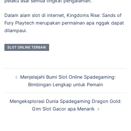
pelaku asal semua tingkat pengalaman.
Dalam alam slot di internet, Kingdoms Rise: Sands of
Fury Playtech merupakan permainan apa nggak dapat
dilampaui.
SLOT ONLINE TERBAIK
Post
Menjelajahi Bumi Slot Online Spadegaming:
navigation
Bimbingan Lengkap untuk Pemain
Mengeksplorasi Dunia Spadegaming Dragon Gold:
Gim Slot Gacor apa Menarik