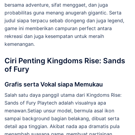
bersama adventure, sifat menggaet, dan juga
probabilitas guna menang anugerah gigantic. Serta
judul siapa terpacu sebab dongeng dan juga legend,
game ini memberikan campuran perfect antara
rekreasi dan juga kesempatan untuk meraih
kemenangan.
Ciri Penting Kingdoms Rise: Sands
of Fury
Grafis serta Vokal siapa Memukau
Salah satu daya panggil utama dari Kingdoms Rise:
Sands of Fury Playtech adalah visualnya apa
menawan.Setiap unsur model, bermula asal ikon
sampai background bagian belakang, dibuat serta
detail apa tinggian. Akibat nada apa dramatis pula
menambah suasana game, membuat partisipan