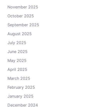
November 2025
October 2025
September 2025
August 2025
July 2025
June 2025
May 2025
April 2025
March 2025
February 2025
January 2025
December 2024