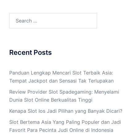
Search
for:
Recent Posts
Panduan Lengkap Mencari Slot Terbaik Asia:
Tempat Jackpot dan Sensasi Tak Terlupakan
Review Provider Slot Spadegaming: Menyelami
Dunia Slot Online Berkualitas Tinggi
Kenapa Slot Ios Jadi Pilihan yang Banyak Dicari?
Slot Bertema Asia Yang Paling Populer dan Jadi
Favorit Para Pecinta Judi Online di Indonesia