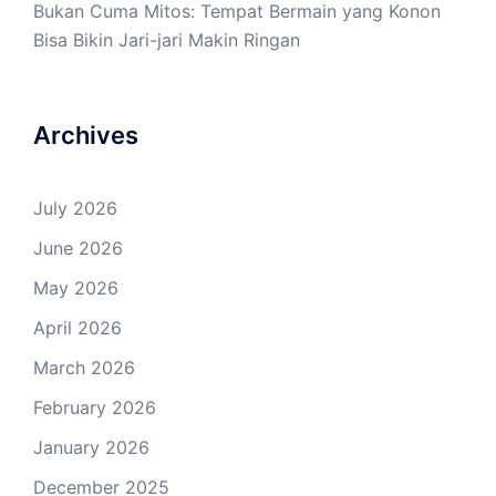
Bukan Cuma Mitos: Tempat Bermain yang Konon
Bisa Bikin Jari-jari Makin Ringan
Archives
July 2026
June 2026
May 2026
April 2026
March 2026
February 2026
January 2026
December 2025