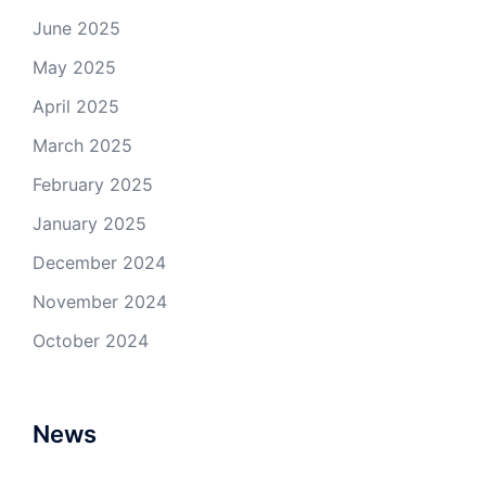
June 2025
May 2025
April 2025
March 2025
February 2025
January 2025
December 2024
November 2024
October 2024
News