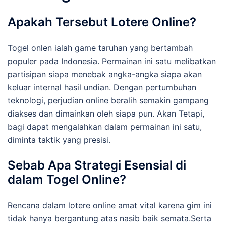
Apakah Tersebut Lotere Online?
Togel onlen ialah game taruhan yang bertambah
populer pada Indonesia. Permainan ini satu melibatkan
partisipan siapa menebak angka-angka siapa akan
keluar internal hasil undian. Dengan pertumbuhan
teknologi, perjudian online beralih semakin gampang
diakses dan dimainkan oleh siapa pun. Akan Tetapi,
bagi dapat mengalahkan dalam permainan ini satu,
diminta taktik yang presisi.
Sebab Apa Strategi Esensial di
dalam Togel Online?
Rencana dalam lotere online amat vital karena gim ini
tidak hanya bergantung atas nasib baik semata.Serta