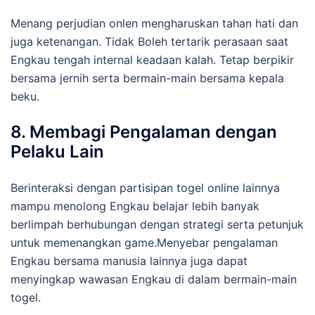
Menang perjudian onlen mengharuskan tahan hati dan
juga ketenangan. Tidak Boleh tertarik perasaan saat
Engkau tengah internal keadaan kalah. Tetap berpikir
bersama jernih serta bermain-main bersama kepala
beku.
8. Membagi Pengalaman dengan
Pelaku Lain
Berinteraksi dengan partisipan togel online lainnya
mampu menolong Engkau belajar lebih banyak
berlimpah berhubungan dengan strategi serta petunjuk
untuk memenangkan game.Menyebar pengalaman
Engkau bersama manusia lainnya juga dapat
menyingkap wawasan Engkau di dalam bermain-main
togel.