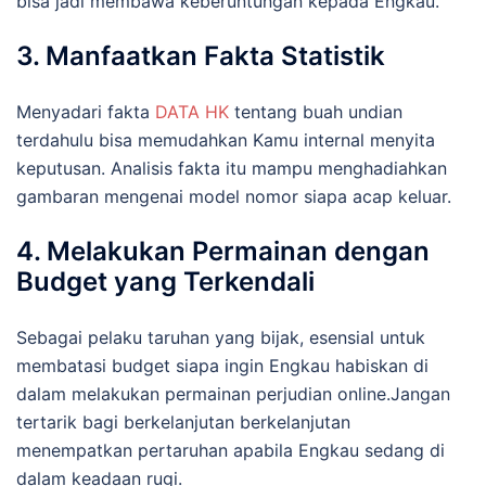
bisa jadi membawa keberuntungan kepada Engkau.
3. Manfaatkan Fakta Statistik
Menyadari fakta
DATA HK
tentang buah undian
terdahulu bisa memudahkan Kamu internal menyita
keputusan. Analisis fakta itu mampu menghadiahkan
gambaran mengenai model nomor siapa acap keluar.
4. Melakukan Permainan dengan
Budget yang Terkendali
Sebagai pelaku taruhan yang bijak, esensial untuk
membatasi budget siapa ingin Engkau habiskan di
dalam melakukan permainan perjudian online.Jangan
tertarik bagi berkelanjutan berkelanjutan
menempatkan pertaruhan apabila Engkau sedang di
dalam keadaan rugi.