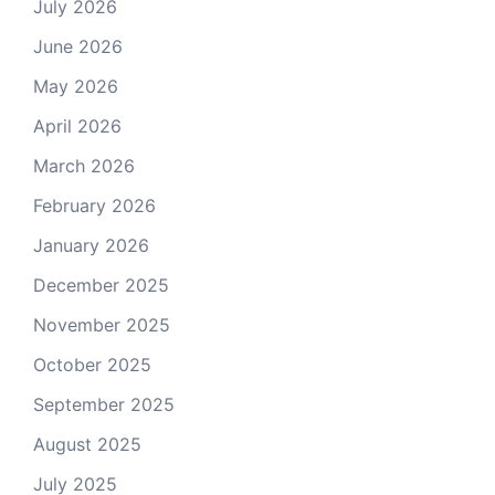
July 2026
June 2026
May 2026
April 2026
March 2026
February 2026
January 2026
December 2025
November 2025
October 2025
September 2025
August 2025
July 2025