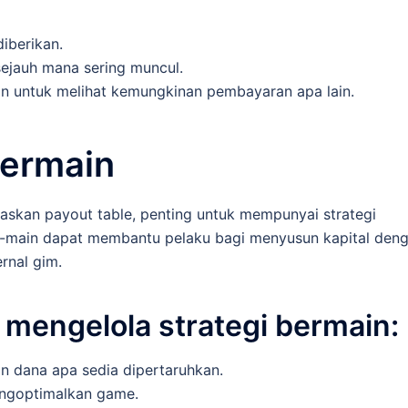
iberikan.
sejauh mana sering muncul.
n untuk melihat kemungkinan pembayaran apa lain.
Bermain
askan payout table, penting untuk mempunyai strategi
-main dapat membantu pelaku bagi menyusun kapital den
rnal gim.
mengelola strategi bermain:
n dana apa sedia dipertaruhkan.
engoptimalkan game.