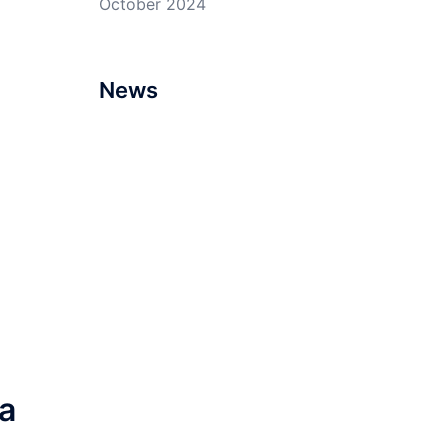
October 2024
News
a