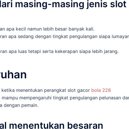
ri masing-masing jenis slot
 apa kecil namun lebih besar banyak kali.
an apa sedang dengan tingkat pengulangan siapa lumaya
n apa luas tetapi serta kekerapan siapa lebih jarang.
aruhan
n ketika menentukan perangkat slot gacor
bola 228
an mampu mempengaruhi tingkat pengulangan pelunasan da
ma dengan pemain.
nal menentukan besaran