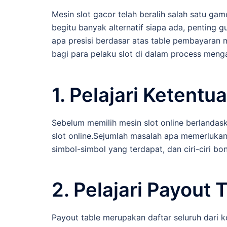
Mesin slot gacor telah beralih salah satu gam
begitu banyak alternatif siapa ada, penting
apa presisi berdasar atas table pembayaran 
bagi para pelaku slot di dalam process menga
1. Pelajari Ketentu
Sebelum memilih mesin slot online berlandas
slot online.Sejumlah masalah apa memerlukan 
simbol-simbol yang terdapat, dan ciri-ciri bo
2. Pelajari Payout 
Payout table merupakan daftar seluruh dari