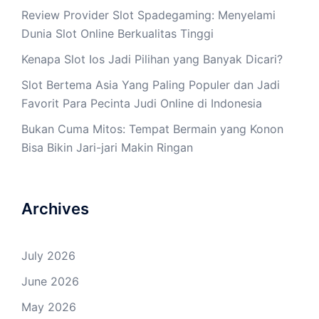
Review Provider Slot Spadegaming: Menyelami
Dunia Slot Online Berkualitas Tinggi
Kenapa Slot Ios Jadi Pilihan yang Banyak Dicari?
Slot Bertema Asia Yang Paling Populer dan Jadi
Favorit Para Pecinta Judi Online di Indonesia
Bukan Cuma Mitos: Tempat Bermain yang Konon
Bisa Bikin Jari-jari Makin Ringan
Archives
July 2026
June 2026
May 2026