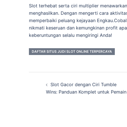
Slot terhebat serta ciri multiplier menawar
menghasilkan. Dengan mengerti cara aktivitas
memperbaiki peluang kejayaan Engkau.Cobalah
nikmati keseruan dan kemungkinan profit apa
keberuntungan selalu mengiringi Anda!
DAFTAR SITUS JUDI SLOT ONLINE TERPERCAYA
Post
Slot Gacor dengan Ciri Tumble
navigation
Wins: Panduan Komplet untuk Pemain