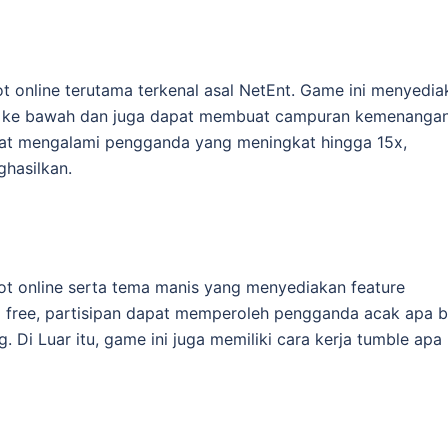
t online terutama terkenal asal NetEnt. Game ini menyedia
atuh ke bawah dan juga dapat membuat campuran kemenanga
apat mengalami pengganda yang meningkat hingga 15x,
hasilkan.
ot online serta tema manis yang menyediakan feature
i free, partisipan dapat memperoleh pengganda acak apa b
Di Luar itu, game ini juga memiliki cara kerja tumble apa