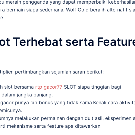
mpu meraih pengganda yang dapat memperbaiki keberhasila
 bermain siapa sederhana, Wolf Gold beralih alternatif si
e.
ot Terhebat serta Featur
tiplier, pertimbangkan sejumlah saran berikut:
lih slot bersama
rtp gacor77
SLOT siapa tinggian bagi
 dalam jangka panjang.
 gacor punya ciri bonus yang tidak sama.Kenali cara aktivit
emicunya.
umnya melakukan permainan dengan duit asli, eksperimen s
ti mekanisme serta feature apa ditawarkan.