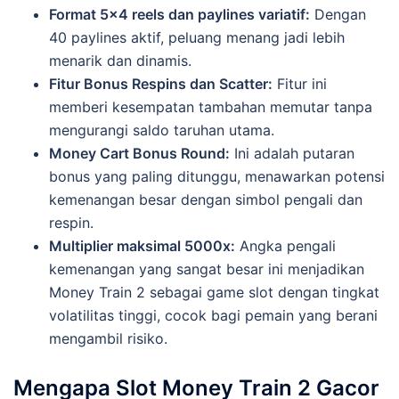
Format 5×4 reels dan paylines variatif:
Dengan
40 paylines aktif, peluang menang jadi lebih
menarik dan dinamis.
Fitur Bonus Respins dan Scatter:
Fitur ini
memberi kesempatan tambahan memutar tanpa
mengurangi saldo taruhan utama.
Money Cart Bonus Round:
Ini adalah putaran
bonus yang paling ditunggu, menawarkan potensi
kemenangan besar dengan simbol pengali dan
respin.
Multiplier maksimal 5000x:
Angka pengali
kemenangan yang sangat besar ini menjadikan
Money Train 2 sebagai game slot dengan tingkat
volatilitas tinggi, cocok bagi pemain yang berani
mengambil risiko.
Mengapa Slot Money Train 2 Gacor