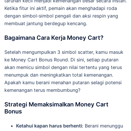
taruhan kecil menjadi kemenangan besar secara instan.
Ketika fitur ini aktif, pemain akan menghadapi roda
dengan simbol-simbol pengali dan aksi respin yang
membuat jantung berdegup kencang.
Bagaimana Cara Kerja Money Cart?
Setelah mengumpulkan 3 simbol scatter, kamu masuk
ke Money Cart Bonus Round. Di sini, setiap putaran
akan memicu simbol dengan nilai tertentu yang terus
menumpuk dan meningkatkan total kemenangan.
Apakah kamu berani menahan putaran selagi potensi
kemenangan terus membumbung?
Strategi Memaksimalkan Money Cart
Bonus
Ketahui kapan harus berhenti:
Berani menunggu