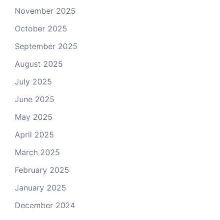
November 2025
October 2025
September 2025
August 2025
July 2025
June 2025
May 2025
April 2025
March 2025
February 2025
January 2025
December 2024