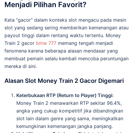
Menjadi Pilihan Favorit?
Kata “gacor” dalam konteks slot mengacu pada mesin
slot yang sedang sering memberikan kemenangan atau
payout tinggi dalam rentang waktu tertentu. Money
Train 2 gacor
bmw 777
memang tengah menjadi
fenomena karena beberapa alasan mendasar yang
membuat pemain selalu kembali mencoba peruntungan
mereka di sini.
Alasan Slot Money Train 2 Gacor Digemari
Keterbukaan RTP (Return to Player) Tinggi:
Money Train 2 menawarkan RTP sekitar 96.4%,
angka yang cukup kompetitif jika dibandingkan
slot lain dalam genre yang sama, meningkatkan
kemungkinan kemenangan jangka panjang.