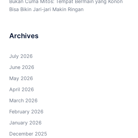
Bukan Cuma Mitos: Tempat Bermain yang Konon
Bisa Bikin Jari-jari Makin Ringan
Archives
July 2026
June 2026
May 2026
April 2026
March 2026
February 2026
January 2026
December 2025