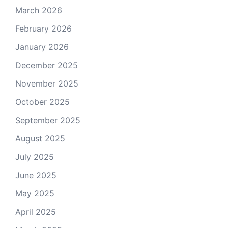
March 2026
February 2026
January 2026
December 2025
November 2025
October 2025
September 2025
August 2025
July 2025
June 2025
May 2025
April 2025