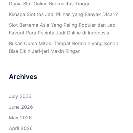
Dunia Slot Online Berkualitas Tinggi
Kenapa Slot Ios Jadi Pilihan yang Banyak Dicari?
Slot Bertema Asia Yang Paling Populer dan Jadi
Favorit Para Pecinta Judi Online di Indonesia
Bukan Cuma Mitos: Tempat Bermain yang Konon
Bisa Bikin Jari-jari Makin Ringan
Archives
July 2026
June 2026
May 2026
April 2026