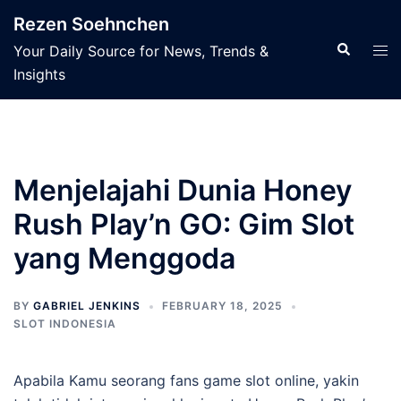
Skip
Rezen Soehnchen
to
Search
Tog
Your Daily Source for News, Trends &
content
men
Insights
Menjelajahi Dunia Honey
Rush Play’n GO: Gim Slot
yang Menggoda
BY
GABRIEL JENKINS
FEBRUARY 18, 2025
SLOT INDONESIA
Apabila Kamu seorang fans game slot online, yakin