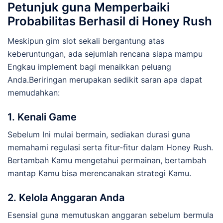
Petunjuk guna Memperbaiki
Probabilitas Berhasil di Honey Rush
Meskipun gim slot sekali bergantung atas
keberuntungan, ada sejumlah rencana siapa mampu
Engkau implement bagi menaikkan peluang
Anda.Beriringan merupakan sedikit saran apa dapat
memudahkan:
1. Kenali Game
Sebelum Ini mulai bermain, sediakan durasi guna
memahami regulasi serta fitur-fitur dalam Honey Rush.
Bertambah Kamu mengetahui permainan, bertambah
mantap Kamu bisa merencanakan strategi Kamu.
2. Kelola Anggaran Anda
Esensial guna memutuskan anggaran sebelum bermula