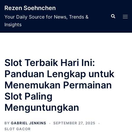
Skip
Rezen Soehnchen
to
Search
Tog
Your Daily Source for News, Trends &
content
men
Insights
Slot Terbaik Hari Ini:
Panduan Lengkap untuk
Menemukan Permainan
Slot Paling
Menguntungkan
BY
GABRIEL JENKINS
SEPTEMBER 27, 2025
SLOT GACOR