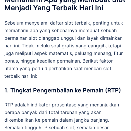
Menjadi Yang Terbaik Hari Ini
Sebelum menyelami daftar slot terbaik, penting untuk
memahami apa yang sebenarnya membuat sebuah
permainan slot dianggap unggul dan layak dimainkan
hari ini. Tidak melulu soal grafis yang canggih, tetapi
juga meliputi aspek matematis, peluang menang, fitur
bonus, hingga keadilan permainan. Berikut faktor
utama yang perlu diperhatikan saat mencari slot
terbaik hari ini:
1. Tingkat Pengembalian ke Pemain (RTP)
RTP adalah indikator prosentase yang menunjukkan
berapa banyak dari total taruhan yang akan
dikembalikan ke pemain dalam jangka panjang.
Semakin tinggi RTP sebuah slot, semakin besar