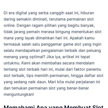
Di era digital yang serba canggih saat ini, hiburan
daring semakin diminati, terutama permainan slot
online. Dengan ragam pilihan yang begitu banyak,
tidak jarang pemain merasa bingung menentukan slot
mana yang layak dimainkan hari ini. Apakah kamu
termasuk salah satu penggemar game slot yang ingin
selalu mendapatkan pengalaman terbaik dan peluang
menang yang optimal? Jika iya, artikel ini tepat
untukmu. Kami akan membahas secara mendalam
tentang slot terbaik hari ini, mulai dari faktor penentu
slot terbaik, tips memilih permainan, hingga daftar slot
yang sedang naik daun. Mari kita mulai perjalanan ini
dan temukan permainan slot yang benar-benar
menguntungkan!
Memahami Apa yang Membuat Slot