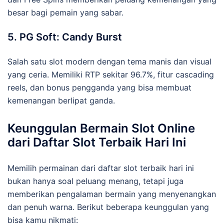
besar bagi pemain yang sabar.
5. PG Soft: Candy Burst
Salah satu slot modern dengan tema manis dan visual
yang ceria. Memiliki RTP sekitar 96.7%, fitur cascading
reels, dan bonus pengganda yang bisa membuat
kemenangan berlipat ganda.
Keunggulan Bermain Slot Online
dari Daftar Slot Terbaik Hari Ini
Memilih permainan dari daftar slot terbaik hari ini
bukan hanya soal peluang menang, tetapi juga
memberikan pengalaman bermain yang menyenangkan
dan penuh warna. Berikut beberapa keunggulan yang
bisa kamu nikmati: