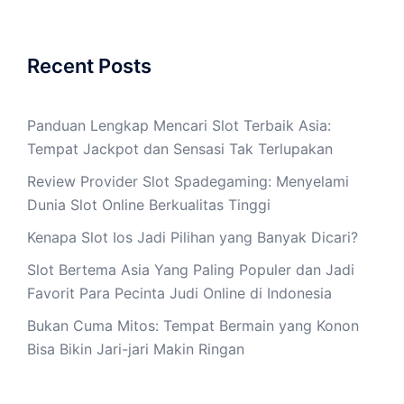
Recent Posts
Panduan Lengkap Mencari Slot Terbaik Asia:
Tempat Jackpot dan Sensasi Tak Terlupakan
Review Provider Slot Spadegaming: Menyelami
Dunia Slot Online Berkualitas Tinggi
Kenapa Slot Ios Jadi Pilihan yang Banyak Dicari?
Slot Bertema Asia Yang Paling Populer dan Jadi
Favorit Para Pecinta Judi Online di Indonesia
Bukan Cuma Mitos: Tempat Bermain yang Konon
Bisa Bikin Jari-jari Makin Ringan