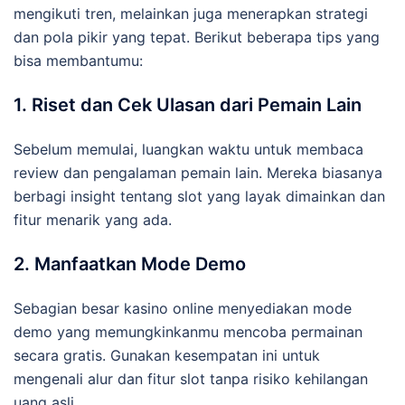
mengikuti tren, melainkan juga menerapkan strategi
dan pola pikir yang tepat. Berikut beberapa tips yang
bisa membantumu:
1. Riset dan Cek Ulasan dari Pemain Lain
Sebelum memulai, luangkan waktu untuk membaca
review dan pengalaman pemain lain. Mereka biasanya
berbagi insight tentang slot yang layak dimainkan dan
fitur menarik yang ada.
2. Manfaatkan Mode Demo
Sebagian besar kasino online menyediakan mode
demo yang memungkinkanmu mencoba permainan
secara gratis. Gunakan kesempatan ini untuk
mengenali alur dan fitur slot tanpa risiko kehilangan
uang asli.