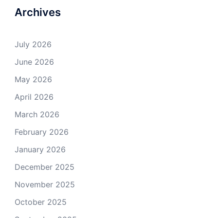
Archives
July 2026
June 2026
May 2026
April 2026
March 2026
February 2026
January 2026
December 2025
November 2025
October 2025