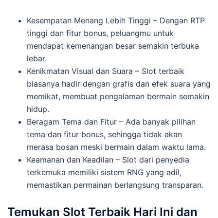
Kesempatan Menang Lebih Tinggi – Dengan RTP
tinggi dan fitur bonus, peluangmu untuk
mendapat kemenangan besar semakin terbuka
lebar.
Kenikmatan Visual dan Suara – Slot terbaik
biasanya hadir dengan grafis dan efek suara yang
memikat, membuat pengalaman bermain semakin
hidup.
Beragam Tema dan Fitur – Ada banyak pilihan
tema dan fitur bonus, sehingga tidak akan
merasa bosan meski bermain dalam waktu lama.
Keamanan dan Keadilan – Slot dari penyedia
terkemuka memiliki sistem RNG yang adil,
memastikan permainan berlangsung transparan.
Temukan Slot Terbaik Hari Ini dan