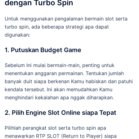
dengan Turbo Spin
Untuk menggunakan pengalaman bermain slot serta
turbo spin, ada beberapa strategi apa dapat
digunakan:
1. Putuskan Budget Game
Sebelum Ini mulai bermain-main, penting untuk
menentukan anggaran permainan. Tentukan jumlah
banyak duit siapa berkenan Kamu habiskan dan patuhi
kendala tersebut. Ini akan memudahkan Kamu
menghindari kekalahan apa nggak diharapkan.
2. Pilih Engine Slot Online siapa Tepat
Pilihlah perangkat slot serta turbo spin apa
menawarkan RTP SLOT (Return to Player) siapa