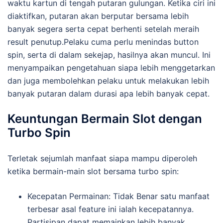
waktu kartun di tengah putaran gulungan. Ketika ciri ini
diaktifkan, putaran akan berputar bersama lebih
banyak segera serta cepat berhenti setelah meraih
result penutup.Pelaku cuma perlu menindas button
spin, serta di dalam sekejap, hasilnya akan muncul. Ini
menyampaikan pengetahuan siapa lebih menggetarkan
dan juga membolehkan pelaku untuk melakukan lebih
banyak putaran dalam durasi apa lebih banyak cepat.
Keuntungan Bermain Slot dengan
Turbo Spin
Terletak sejumlah manfaat siapa mampu diperoleh
ketika bermain-main slot bersama turbo spin:
Kecepatan Permainan: Tidak Benar satu manfaat
terbesar asal feature ini ialah kecepatannya.
Partisipan dapat memainkan lebih banyak