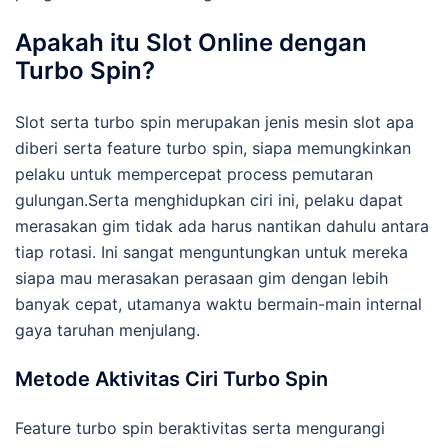
Apakah itu Slot Online dengan
Turbo Spin?
Slot serta turbo spin merupakan jenis mesin slot apa
diberi serta feature turbo spin, siapa memungkinkan
pelaku untuk mempercepat process pemutaran
gulungan.Serta menghidupkan ciri ini, pelaku dapat
merasakan gim tidak ada harus nantikan dahulu antara
tiap rotasi. Ini sangat menguntungkan untuk mereka
siapa mau merasakan perasaan gim dengan lebih
banyak cepat, utamanya waktu bermain-main internal
gaya taruhan menjulang.
Metode Aktivitas Ciri Turbo Spin
Feature turbo spin beraktivitas serta mengurangi