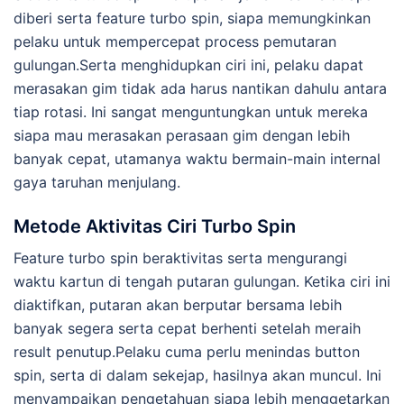
diberi serta feature turbo spin, siapa memungkinkan
pelaku untuk mempercepat process pemutaran
gulungan.Serta menghidupkan ciri ini, pelaku dapat
merasakan gim tidak ada harus nantikan dahulu antara
tiap rotasi. Ini sangat menguntungkan untuk mereka
siapa mau merasakan perasaan gim dengan lebih
banyak cepat, utamanya waktu bermain-main internal
gaya taruhan menjulang.
Metode Aktivitas Ciri Turbo Spin
Feature turbo spin beraktivitas serta mengurangi
waktu kartun di tengah putaran gulungan. Ketika ciri ini
diaktifkan, putaran akan berputar bersama lebih
banyak segera serta cepat berhenti setelah meraih
result penutup.Pelaku cuma perlu menindas button
spin, serta di dalam sekejap, hasilnya akan muncul. Ini
menyampaikan pengetahuan siapa lebih menggetarkan