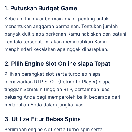
1. Putuskan Budget Game
Sebelum Ini mulai bermain-main, penting untuk
menentukan anggaran permainan. Tentukan jumlah
banyak duit siapa berkenan Kamu habiskan dan patuhi
kendala tersebut. Ini akan memudahkan Kamu
menghindari kekalahan apa nggak diharapkan.
2. Pilih Engine Slot Online siapa Tepat
Pilihlah perangkat slot serta turbo spin apa
menawarkan RTP SLOT (Return to Player) siapa
tinggian.Semakin tinggian RTP, bertambah luas
peluang Anda bagi memperoleh balik beberapa dari
pertaruhan Anda dalam jangka luas.
3. Utilize Fitur Bebas Spins
Berlimpah engine slot serta turbo spin serta