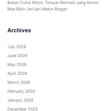
Bukan Cuma Mitos: Tempat Bermain yang Konon
Bisa Bikin Jari-jari Makin Ringan
Archives
July 2026
June 2026
May 2026
April 2026
March 2026
February 2026
January 2026
December 2025