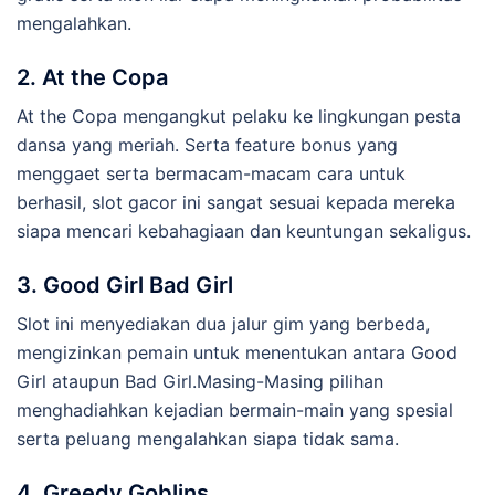
mengalahkan.
2. At the Copa
At the Copa mengangkut pelaku ke lingkungan pesta
dansa yang meriah. Serta feature bonus yang
menggaet serta bermacam-macam cara untuk
berhasil, slot gacor ini sangat sesuai kepada mereka
siapa mencari kebahagiaan dan keuntungan sekaligus.
3. Good Girl Bad Girl
Slot ini menyediakan dua jalur gim yang berbeda,
mengizinkan pemain untuk menentukan antara Good
Girl ataupun Bad Girl.Masing-Masing pilihan
menghadiahkan kejadian bermain-main yang spesial
serta peluang mengalahkan siapa tidak sama.
4. Greedy Goblins