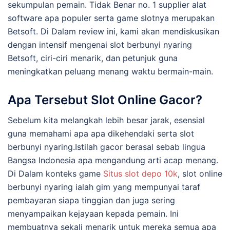
sekumpulan pemain. Tidak Benar no. 1 supplier alat
software apa populer serta game slotnya merupakan
Betsoft. Di Dalam review ini, kami akan mendiskusikan
dengan intensif mengenai slot berbunyi nyaring
Betsoft, ciri-ciri menarik, dan petunjuk guna
meningkatkan peluang menang waktu bermain-main.
Apa Tersebut Slot Online Gacor?
Sebelum kita melangkah lebih besar jarak, esensial
guna memahami apa apa dikehendaki serta slot
berbunyi nyaring.Istilah gacor berasal sebab lingua
Bangsa Indonesia apa mengandung arti acap menang.
Di Dalam konteks game
Situs slot depo 10k
, slot online
berbunyi nyaring ialah gim yang mempunyai taraf
pembayaran siapa tinggian dan juga sering
menyampaikan kejayaan kepada pemain. Ini
membuatnya sekali menarik untuk mereka semua apa