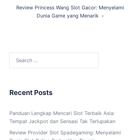
Review Princess Wang Slot Gacor: Menyelami
Dunia Game yang Menarik
Search
for:
Recent Posts
Panduan Lengkap Mencari Slot Terbaik Asia:
Tempat Jackpot dan Sensasi Tak Terlupakan
Review Provider Slot Spadegaming: Menyelami