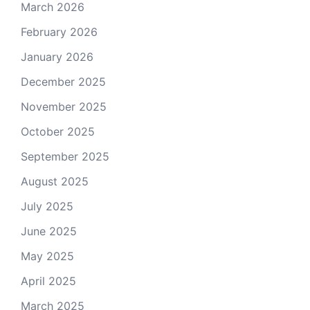
March 2026
February 2026
January 2026
December 2025
November 2025
October 2025
September 2025
August 2025
July 2025
June 2025
May 2025
April 2025
March 2025