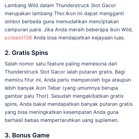
Lambang Wild dalam Thunderstruck Slot Gacor
merupakan lambang Thor.Ikon ini dapat mengganti
simbol berbeda guna memudahkan menciptakan
campuran juara. Jika Anda meraih beberapa ikon Wild,
polaslot138
Anda bisa mendapatkan kejayaan luas.
2. Gratis Spins
Salah nomor satu feature paling memesona dari
Thunderstruck Slot Gacor ialah putaran gratis. Bagi
memicu fitur ini, Anda perlu memperoleh tiga ataupun
lebih banyak ikon Tebar (yang umumnya berupa
gambar palu Thor). Sesudah mengakibatkan gratis
spins, Anda bakal mendapatkan banyak putaran gratis
yang bisa meningkatkan kesempatan Anda guna
berhasil bebas mempertaruhkan uang suplemen.
3. Bonus Game