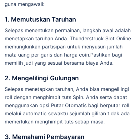
guna mengawali:
1. Memutuskan Taruhan
Selepas menentukan permainan, langkah awal adalah
menetapkan taruhan Anda. Thunderstruck Slot Online
memungkinkan partisipan untuk menyusun jumlah
mata uang per garis dan harga coin.Pastikan bagi
memilih judi yang sesuai bersama biaya Anda.
2. Mengelilingi Gulungan
Selepas menetapkan taruhan, Anda bisa mengelilingi
roll dengan menghimpit tuts Spin. Anda serta dapat
menggunakan opsi Putar Otomatis bagi berputar roll
melalui automatic sewaktu sejumlah giliran tidak ada
memerlukan menghimpit tuts setiap masa.
3. Memahami Pembayaran