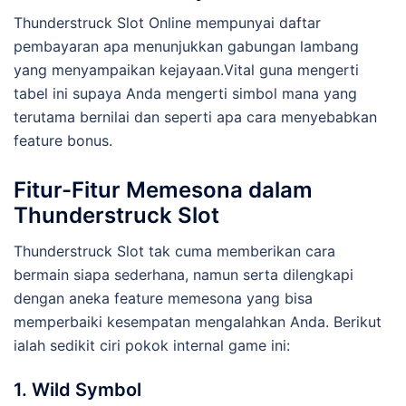
Thunderstruck Slot Online mempunyai daftar
pembayaran apa menunjukkan gabungan lambang
yang menyampaikan kejayaan.Vital guna mengerti
tabel ini supaya Anda mengerti simbol mana yang
terutama bernilai dan seperti apa cara menyebabkan
feature bonus.
Fitur-Fitur Memesona dalam
Thunderstruck Slot
Thunderstruck Slot tak cuma memberikan cara
bermain siapa sederhana, namun serta dilengkapi
dengan aneka feature memesona yang bisa
memperbaiki kesempatan mengalahkan Anda. Berikut
ialah sedikit ciri pokok internal game ini:
1. Wild Symbol